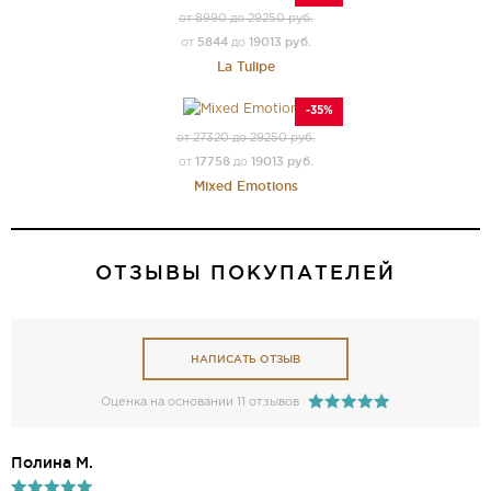
от 8990 до 29250 руб.
5844
19013 руб.
от
до
La Tulipe
-35%
от 27320 до 29250 руб.
17758
19013 руб.
от
до
Mixed Emotions
ОТЗЫВЫ ПОКУПАТЕЛЕЙ
НАПИСАТЬ ОТЗЫВ
Оценка на основании 11 отзывов
Полина М.