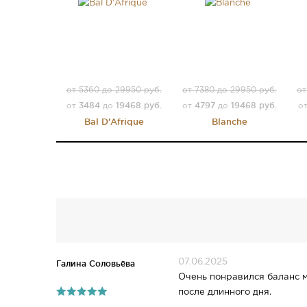
от 5360 до 29950 руб.
от 7380 до 29950 руб.
от
3484
19468 руб.
4797
19468 руб.
от
до
от
до
о
Bal D'Afrique
Blanche
07.06.2025
Галина Соловьёва
Очень понравился баланс м
после длинного дня.