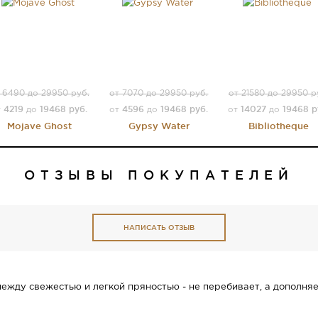
 6490 до 29950 руб.
от 7070 до 29950 руб.
от 21580 до 29950 р
4219
19468 руб.
4596
19468 руб.
14027
19468 р
т
до
от
до
от
до
Mojave Ghost
Gypsy Water
Bibliotheque
ОТЗЫВЫ ПОКУПАТЕЛЕЙ
НАПИСАТЬ ОТЗЫВ
ежду свежестью и легкой пряностью - не перебивает, а дополня