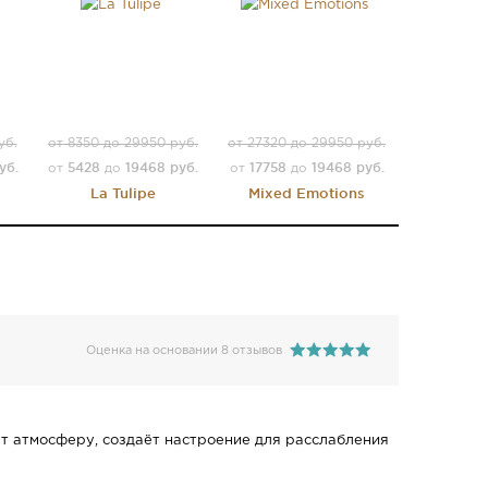
уб.
от 8350 до 29950 руб.
от 27320 до 29950 руб.
уб.
5428
19468 руб.
17758
19468 руб.
от
до
от
до
La Tulipe
Mixed Emotions
Оценка на основании 8 отзывов
ет атмосферу, создаёт настроение для расслабления