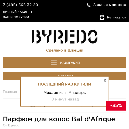
7 (495) 565-32-20
Заказать звонок
ЛИЧНЫЙ КАБИНЕТ
ВАШИ ПОКУПКИ
Нет покупок
Сделано в Швеции
НАВИГАЦИЯ
КАТАЛОГ
ПОСЛЕДНИЙ РАЗ КУПИЛИ
Главная
-
Каталог
- Парфюм для волос Bal d'Afrique
Михаил
из г. Анадырь
19 минут назад
-35%
Парфюм для волос Bal d'Afrique
От Byredo