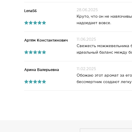
28.06.2025
Lena56
Круто, что он не навязчив
надоедает вовсе.
11.06.2025
Артём Константинович
Свежесть можжевельника бу
идеальный баланс между бо
11.02.2025
Арина Валерьевна
Обожаю этот аромат за его 
бессмертник создают легкую