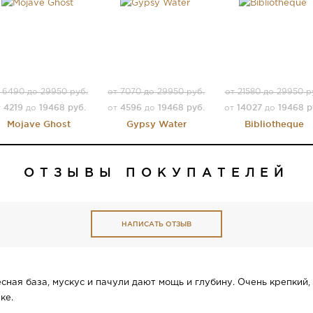
 6490 до 29950 руб.
от 7070 до 29950 руб.
от 21580 до 29950 р
4219
19468 руб.
4596
19468 руб.
14027
19468 р
т
до
от
до
от
до
Mojave Ghost
Gypsy Water
Bibliotheque
ОТЗЫВЫ ПОКУПАТЕЛЕЙ
НАПИСАТЬ ОТЗЫВ
ая база, мускус и пачули дают мощь и глубину. Очень крепкий, 
ке.