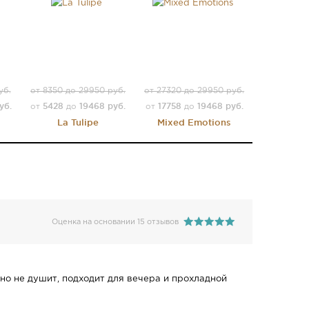
уб.
от 8350 до 29950 руб.
от 27320 до 29950 руб.
уб.
5428
19468 руб.
17758
19468 руб.
от
до
от
до
La Tulipe
Mixed Emotions
Оценка на основании 15 отзывов
но не душит, подходит для вечера и прохладной