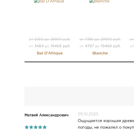
от 5360 до 29950 руб.
от 7380 до 29950 руб.
от
3484
19468 руб.
4797
19468 руб.
от
до
от
до
о
Bal D'Afrique
Blanche
05.10.2025
Матвей Александрович
Ощущается хорошая древесн
погоды, не пожалел о покуп