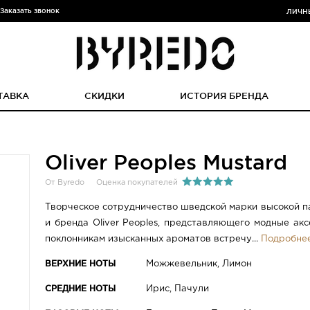
Заказать звонок
ЛИЧН
ТАВКА
СКИДКИ
ИСТОРИЯ БРЕНДА
Oliver Peoples Mustard
От Byredo
Оценка покупателей
Творческое сотрудничество шведской марки высокой 
и бренда Oliver Peoples, представляющего модные ак
поклонникам изысканных ароматов встречу...
Подробне
ВЕРХНИЕ НОТЫ
Можжевельник, Лимон
СРЕДНИЕ НОТЫ
Ирис, Пачули