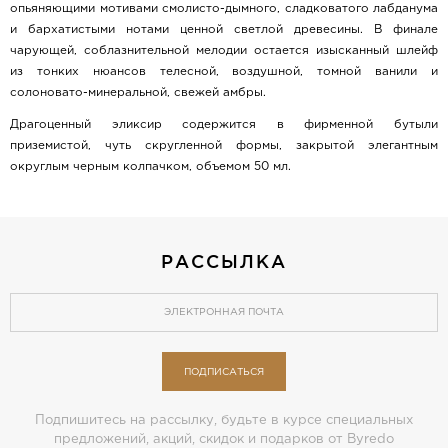
опьяняющими мотивами смолисто-дымного, сладковатого лабданума
и бархатистыми нотами ценной светлой древесины. В финале
чарующей, соблазнительной мелодии остается изысканный шлейф
из тонких нюансов телесной, воздушной, томной ванили и
солоновато-минеральной, свежей амбры.
Драгоценный эликсир содержится в фирменной бутыли
приземистой, чуть скругленной формы, закрытой элегантным
округлым черным колпачком, объемом 50 мл.
РАССЫЛКА
ПОДПИСАТЬСЯ
Подпишитесь на рассылку, будьте в курсе специальных
предложений, акций, скидок и подарков от Byredo