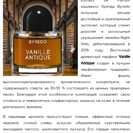
Extraits de Parfum
нишевого бренда Byredo
получила весьма
достойный и оригинальный
экспонат, который станет
дорогим и роскошным
украшением линейки Night
Veils, дебютировавшей в
2019 году. Восточный
Vanille
древесный парфюм
Antique
создан в лучших
парфюмерных традициях.
Имеет форму
высококонцентрированного ароматического концентрата, не
содержащего спирта, на 30-55 % состоящего из ценных природных
масел. Благодаря этой особенности композиция сохраняет свою
стойкость и невероятную ольфакторную окраску на коже в течение
длительного времени.
В пирамиде аромата присутствуют томные, эффектные оттенки
медовой, сочной сливы, искусно обрамленные чувственными
аккордами чистого, шелковистого мускуса. Его сердце наполнено