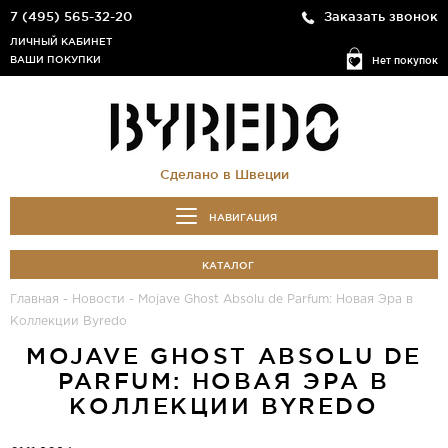
7 (495) 565-32-20
Заказать звонок
ЛИЧНЫЙ КАБИНЕТ
ВАШИ ПОКУПКИ
Нет покупок
Сделано в Швеции
НАВИГАЦИЯ
КАТАЛОГ
Главная
-
Новости
-
Mojave Ghost Absolu de Parfum: Новая Эра в
Коллекции Byredo
MOJAVE GHOST ABSOLU DE
PARFUM: НОВАЯ ЭРА В
КОЛЛЕКЦИИ BYREDO