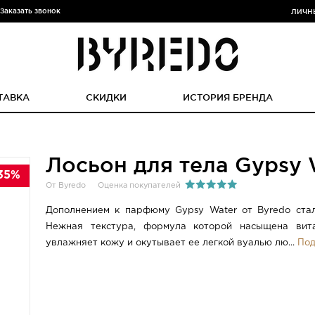
Заказать звонок
ЛИЧН
ТАВКА
СКИДКИ
ИСТОРИЯ БРЕНДА
Лосьон для тела Gypsy 
35%
От Byredo
Оценка покупателей
Дополнением к парфюму Gypsy Water от Byredo стал
Нежная текстура, формула которой насыщена вита
увлажняет кожу и окутывает ее легкой вуалью лю...
Под