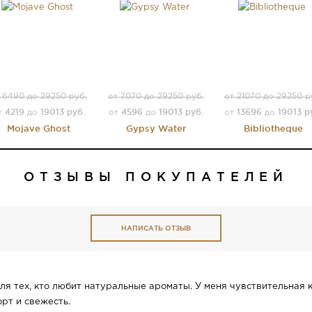
 6490 до 29250 руб.
от 7070 до 29250 руб.
от 21070 до 29250 р
4219
19013 руб.
4596
19013 руб.
13696
19013 р
т
до
от
до
от
до
Mojave Ghost
Gypsy Water
Bibliotheque
ОТЗЫВЫ ПОКУПАТЕЛЕЙ
НАПИСАТЬ ОТЗЫВ
ля тех, кто любит натуральные ароматы. У меня чувствительная к
рт и свежесть.