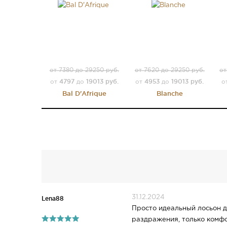
от 7380 до 29250 руб.
от 7620 до 29250 руб.
от
4797
19013 руб.
4953
19013 руб.
от
до
от
до
о
Bal D'Afrique
Blanche
31.12.2024
Lena88
Просто идеальный лосьон д
раздражения, только комфо