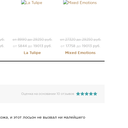
уб.
от 8990 до 29250 руб.
от 27320 до 29250 руб.
уб.
5844
19013 руб.
17758
19013 руб.
от
до
от
до
La Tulipe
Mixed Emotions
Оценка на основании 10 отзывов
ожа, и этот лосьон не вызвал ни малейшего