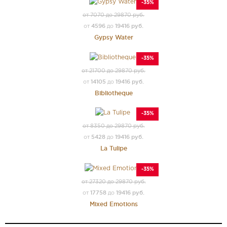
-35%
от 7070 до 29870 руб.
4596
19416 руб.
от
до
Gypsy Water
-35%
от 21700 до 29870 руб.
14105
19416 руб.
от
до
Bibliotheque
-35%
от 8350 до 29870 руб.
5428
19416 руб.
от
до
La Tulipe
-35%
от 27320 до 29870 руб.
17758
19416 руб.
от
до
Mixed Emotions