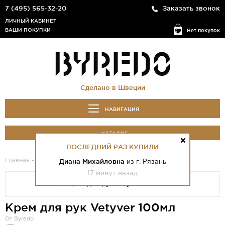
7 (495) 565-32-20
Заказать звонок
ЛИЧНЫЙ КАБИНЕТ
ВАШИ ПОКУПКИ
Нет покупок
Сделано в Швеции
НАВИГАЦИЯ
КАТАЛОГ
ПОСЛЕДНИЙ РАЗ КУПИЛИ
Главная
-
Каталог
- Крем для рук Vetyver 100мл
Диана Михайловна
из г. Рязань
17 минут назад
Крем для рук Vetyver 100мл
От Byredo