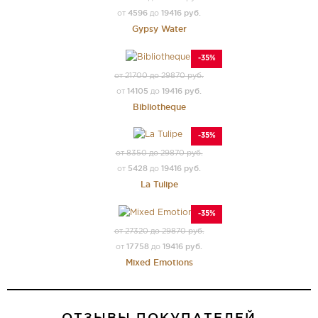
4596
19416 руб.
от
до
Gypsy Water
-35%
от 21700 до 29870 руб.
14105
19416 руб.
от
до
Bibliotheque
-35%
от 8350 до 29870 руб.
5428
19416 руб.
от
до
La Tulipe
-35%
от 27320 до 29870 руб.
17758
19416 руб.
от
до
Mixed Emotions
ОТЗЫВЫ ПОКУПАТЕЛЕЙ