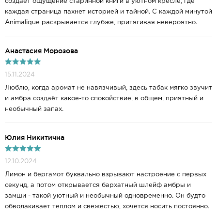
создаёт ощущение старинной книги в уютном кресле, где
каждая страница пахнет историей и тайной. С каждой минутой
Animalique раскрывается глубже, притягивая невероятно.
Анастасия Морозова
15.11.2024
Люблю, когда аромат не навязчивый, здесь табак мягко звучит
и амбра создаёт какое-то спокойствие, в общем, приятный и
необычный запах.
Юлия Никитична
12.10.2024
Лимон и бергамот буквально взрывают настроение с первых
секунд, а потом открывается бархатный шлейф амбры и
замши - такой уютный и необычный одновременно. Он будто
обволакивает теплом и свежестью, хочется носить постоянно.