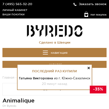
7 (495) 565-32-20
Заказать звонок
ЛИЧНЫЙ КАБИНЕТ
ВАШИ ПОКУПКИ
Нет покупок
Сделано в Швеции
НАВИГАЦИЯ
КАТАЛОГ
ПОСЛЕДНИЙ РАЗ КУПИЛИ
Главная
-
Каталог
- Animalique
Татьяна Викторовна
из г. Южно-Сахалинск
20 минут назад
-35%
Animalique
От Byredo